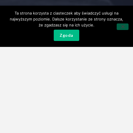
Ta strona korzysta z ciasteczek aby świadczyć usługi na
najwyższym poziomie. Dalsze korzystanie ze strony oznacza,
że zgadzasz się na ich użycie.
Zgoda
PUCHAR SZKOŁY
ŻEGLARSTWA KLIWER