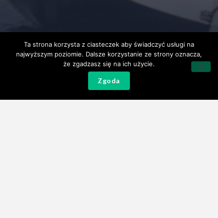
Ta strona korzysta z ciasteczek aby świadczyć usługi na
najwyższym poziomie. Dalsze korzystanie ze strony oznacza,
że zgadzasz się na ich użycie.
Zgoda
PUCHAR SZKOŁY ŻEGLARSTWA KLIWER 2025